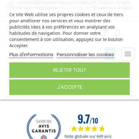
contact@coudre-toujours-mieux.fr
/ Depuis 30 ans
Showroom Haguenau
06 30 85 05 95
/ Showroom Angers
06 74 27 75 29
Ce site Web utilise ses propres cookies et ceux de tiers
pour améliorer nos services et vous montrer des
publicités liées à vos préférences en analysant vos
0
habitudes de navigation. Pour donner votre
consentement à son utilisation, appuyez sur le bouton
Accepter.
Togg
Plus d'informations
Personnaliser les cookies
navi
REJETER TOUT
PIEDS POUR SURJETEUSES ET RECOUVREUSES
J'ACCEPTE