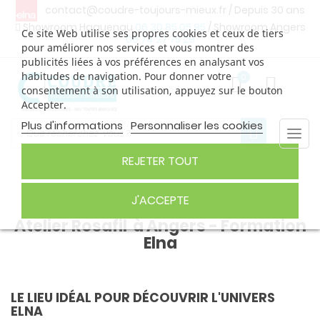
contact@coudre-toujours-mieux.fr
/ Depuis 30 ans
Showroom Haguenau
06 30 85 05 95
/ Showroom Angers
Ce site Web utilise ses propres cookies et ceux de tiers
06 74 27 75 29
pour améliorer nos services et vous montrer des
publicités liées à vos préférences en analysant vos
habitudes de navigation. Pour donner votre
0
consentement à son utilisation, appuyez sur le bouton
Accepter.
Plus d'informations
Personnaliser les cookies
Togg
navi
REJETER TOUT
J'ACCEPTE
Atelier Rosafil à Angers - Formation
Elna
LE LIEU IDÉAL POUR DÉCOUVRIR L'UNIVERS
ELNA