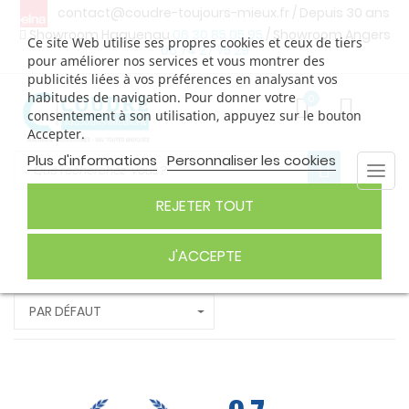
contact@coudre-toujours-mieux.fr
/ Depuis 30 ans
Showroom Haguenau
06 30 85 05 95
/ Showroom Angers
Ce site Web utilise ses propres cookies et ceux de tiers
06 74 27 75 29
pour améliorer nos services et vous montrer des
publicités liées à vos préférences en analysant vos
habitudes de navigation. Pour donner votre
0
consentement à son utilisation, appuyez sur le bouton
Accepter.
Plus d'informations
Personnaliser les cookies
Togg
navi
REJETER TOUT
CANETTE
J'ACCEPTE
PAR DÉFAUT