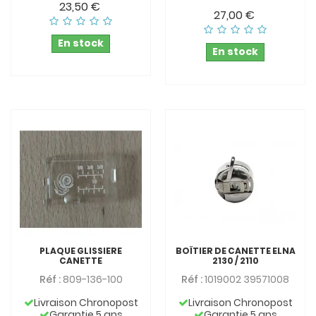
23,50 €
27,00 €
En stock
En stock
PLAQUE GLISSIERE
BOÎTIER DE CANETTE ELNA
CANETTE
2130 / 2110
Réf :
809-136-100
Réf :
1019002 39571008
Livraison Chronopost
Livraison Chronopost
Garantie 5 ans
Garantie 5 ans