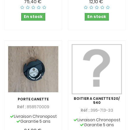
75,40 €
12,10 €
En stock
En stock
BOITIER A CANETTE 520/
PORTE CANETTE
540
Réf :
858570009
Réf :
395-713-33
Livraison Chronopost
Livraison Chronopost
Garantie 5 ans
Garantie 5 ans