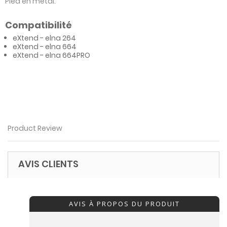
Pied en métal.
Compatibilité
eXtend - elna 264
eXtend - elna 664
eXtend - elna 664PRO
Product Review
AVIS CLIENTS
AVIS À PROPOS DU PRODUIT