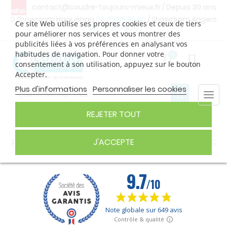
contact@coudre-toujours-mieux.fr
/ Depuis 30 ans
Showroom Haguenau
06 30 85 05 95
/ Showroom Angers
Ce site Web utilise ses propres cookies et ceux de tiers
06 74 27 75 29
pour améliorer nos services et vous montrer des
publicités liées à vos préférences en analysant vos
habitudes de navigation. Pour donner votre
0
consentement à son utilisation, appuyez sur le bouton
Accepter.
Plus d'informations
Personnaliser les cookies
Togg
navi
REJETER TOUT
PIEDS POUR SURJETEUSES ET RECOUVREUSES
J'ACCEPTE