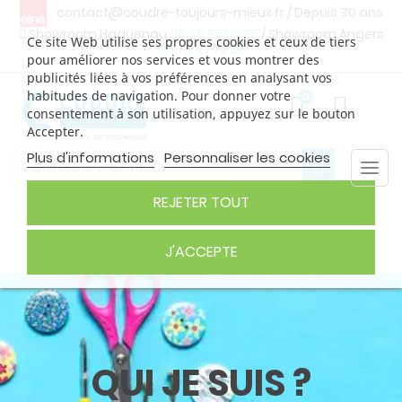
contact@coudre-toujours-mieux.fr
/ Depuis 30 ans
Showroom Haguenau
06 30 85 05 95
/ Showroom Angers
Ce site Web utilise ses propres cookies et ceux de tiers
06 74 27 75 29
pour améliorer nos services et vous montrer des
publicités liées à vos préférences en analysant vos
habitudes de navigation. Pour donner votre
0
consentement à son utilisation, appuyez sur le bouton
Accepter.
Plus d'informations
Personnaliser les cookies
Togg
navi
REJETER TOUT
J'ACCEPTE
QUI JE SUIS ?