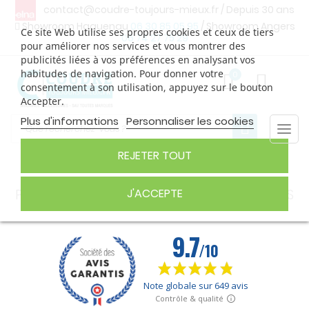
contact@coudre-toujours-mieux.fr
/ Depuis 30 ans
Showroom Haguenau
06 30 85 05 95
/ Showroom Angers
Ce site Web utilise ses propres cookies et ceux de tiers
06 74 27 75 29
pour améliorer nos services et vous montrer des
publicités liées à vos préférences en analysant vos
habitudes de navigation. Pour donner votre
0
consentement à son utilisation, appuyez sur le bouton
Accepter.
Plus d'informations
Personnaliser les cookies
Togg
navi
REJETER TOUT
PIEDS POUR SURJETEUSES ET RECOUVREUSES
J'ACCEPTE