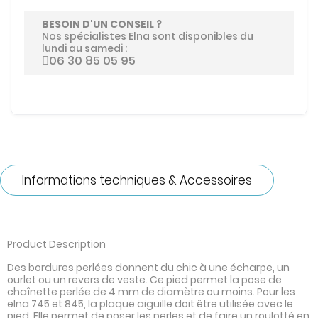
BESOIN D'UN CONSEIL ?
Nos spécialistes Elna sont disponibles du
lundi au samedi :
06 30 85 05 95
Informations techniques & Accessoires
Product Description
Des bordures perlées donnent du chic à une écharpe, un
ourlet ou un revers de veste. Ce pied permet la pose de
chaînette perlée de 4 mm de diamètre ou moins. Pour les
elna 745 et 845, la plaque aiguille doit être utilisée avec le
pied. Elle permet de poser les perles et de faire un roulotté en