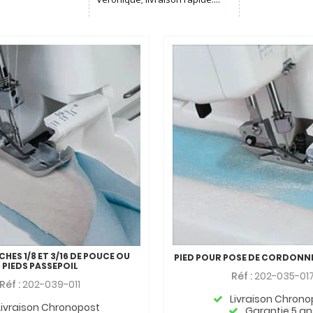
̀CHES 1/8 ET 3/16 DE POUCE OU
PIED POUR POSE DE CORDONNE
PIEDS PASSEPOIL
Réf :
202-035-01
Réf :
202-039-011
Livraison Chrono
Livraison Chronopost
Garantie 5 an