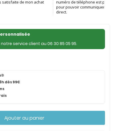
personnalisée
notre service client au
06 30 85 05 95
.
na®
8h dès 99€
ans
rais
Ajouter au panier