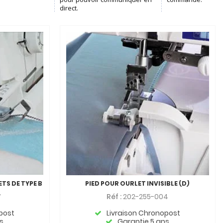
TS DE TYPE B
PIED POUR OURLET INVISIBLE (D)
7
Réf :
202-255-004
post
Livraison Chronopost
s
Garantie 5 ans