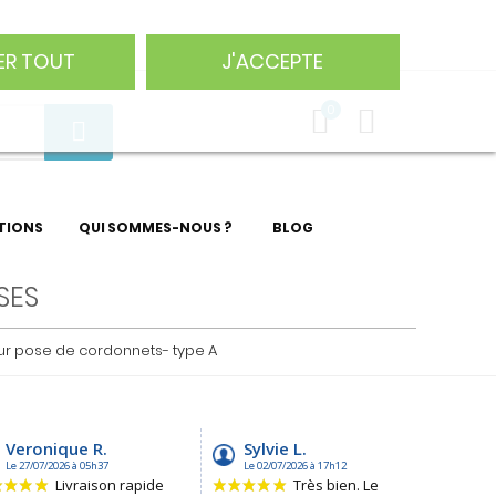
75 29
ER TOUT
J'ACCEPTE
0
TIONS
QUI SOMMES-NOUS ?
BLOG
SES
ur pose de cordonnets- type A