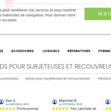
contact@coudre-toujours-mieux.fr
/ Depuis 30 ans
owroom Haguenau
06 30 85 05 95
/ Showroom Angers
06 74 27 
ers pour améliorer nos services et vous montrer
REJET
os habitudes de navigation. Pour donner votre
n Accepter.
ES
ACCESSOIRES
LOGICIELS
RÉPARATIONS
FORMA
EDS POUR SURJETEUSES ET RECOUVREU
ecouvreuses
pieds pour surjeteuses et recouvreuses
Pied po