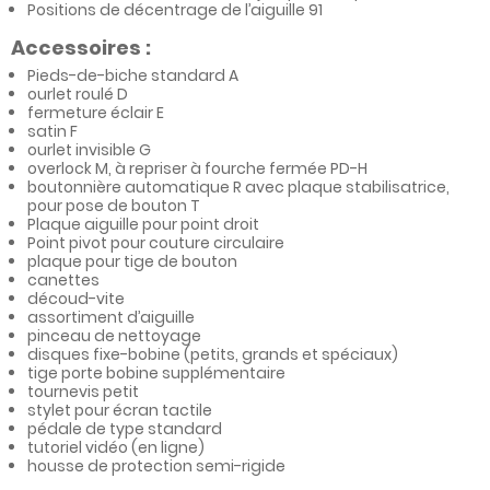
Positions de décentrage de l’aiguille 91
Accessoires :
Pieds-de-biche standard A
ourlet roulé D
fermeture éclair E
satin F
ourlet invisible G
overlock M, à repriser à fourche fermée PD-H
boutonnière automatique R avec plaque stabilisatrice,
pour pose de bouton T
Plaque aiguille pour point droit
Point pivot pour couture circulaire
plaque pour tige de bouton
canettes
découd-vite
assortiment d’aiguille
pinceau de nettoyage
disques fixe-bobine (petits, grands et spéciaux)
tige porte bobine supplémentaire
tournevis petit
stylet pour écran tactile
pédale de type standard
tutoriel vidéo (en ligne)
housse de protection semi-rigide