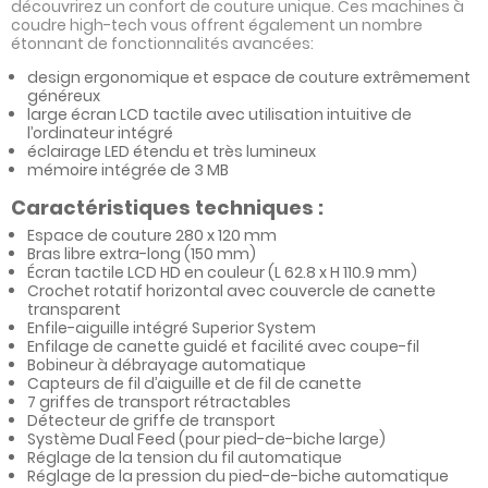
découvrirez un confort de couture unique. Ces machines à
coudre high-tech vous offrent également un nombre
étonnant de fonctionnalités avancées:
design ergonomique et espace de couture extrêmement
généreux
large écran LCD tactile avec utilisation intuitive de
l’ordinateur intégré
éclairage LED étendu et très lumineux
mémoire intégrée de 3 MB
Caractéristiques techniques :
Espace de couture 280 x 120 mm
Bras libre extra-long (150 mm)
Écran tactile LCD HD en couleur (L 62.8 x H 110.9 mm)
Crochet rotatif horizontal avec couvercle de canette
transparent
Enfile-aiguille intégré Superior System
Enfilage de canette guidé et facilité avec coupe-fil
Bobineur à débrayage automatique
Capteurs de fil d’aiguille et de fil de canette
7 griffes de transport rétractables
Détecteur de griffe de transport
Système Dual Feed (pour pied-de-biche large)
Réglage de la tension du fil automatique
Réglage de la pression du pied-de-biche automatique