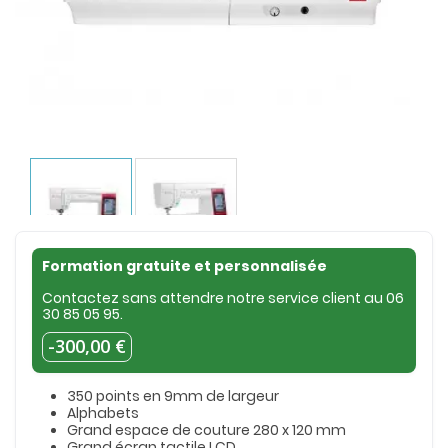
Formation gratuite et personnalisée
Contactez sans attendre notre service client au
06
30 85 05 95
.
-300,00 €
350 points en 9mm de largeur
Alphabets
Grand espace de couture 280 x 120 mm
Grand écran tactile
LCD