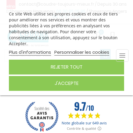
contact@coudre-toujours-mieux.fr
/ Depuis 30 ans
Showroom Haguenau
06 30 85 05 95
/ Showroom Angers
Ce site Web utilise ses propres cookies et ceux de tiers
06 74 27 75 29
pour améliorer nos services et vous montrer des
publicités liées à vos préférences en analysant vos
habitudes de navigation. Pour donner votre
0
consentement à son utilisation, appuyez sur le bouton
Accepter.
Plus d'informations
Personnaliser les cookies
Togg
navi
REJETER TOUT
MACHINES
J'ACCEPTE