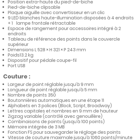
Position extra-haute du pied-de-biche
Pied-de-biche clipsable
Plaque aiguille avec convertisseur en un clic
9 LED blanches haute-illumination disposées à 4 endroits
+ 1 lampe frontale rétractable
Espace de rangement pour accessoires intégré à 2
endroits
Tableau de référence des points dans le couvercle
supérieur
Dimensions L 528 × H 321 × P 243 mm
Poids13.2 kg
Dispositif pour pédale coupe-fil
Port USB
Couture :
Largeur de point réglable jusqu’à 9 mm
Longueur de point réglable jusqu’à 5 mm
Nombre de points 350
Boutonnières automatiques en une étape 11
Alphabets en 3 polices (Block, Script, Broadway)
Lettres capitales et nombres en 9 mm de hauteur
Zigzag variable (contrôlé avec genouillère)
Combinaisons de points (jusqu’à 100 points)
Mémoire intégrée de 3 MB
Fonction FS pour sauvegarder le réglage des points
Vitesse de couture maximale jusqu’à 1060 points/minute