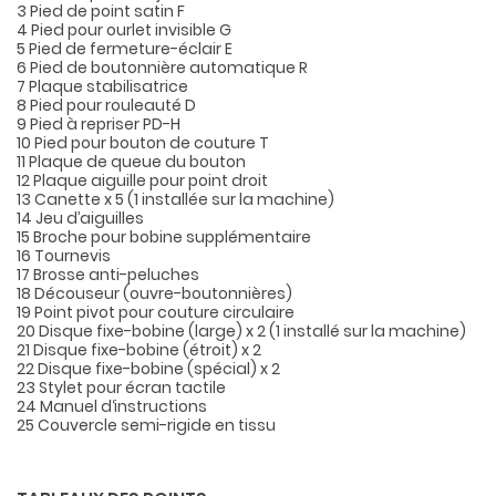
3 Pied de point satin F
4 Pied pour ourlet invisible G
5 Pied de fermeture-éclair E
6 Pied de boutonnière automatique R
7 Plaque stabilisatrice
8 Pied pour rouleauté D
9 Pied à repriser PD-H
10 Pied pour bouton de couture T
11 Plaque de queue du bouton
12 Plaque aiguille pour point droit
13 Canette x 5 (1 installée sur la machine)
14 Jeu d’aiguilles
15 Broche pour bobine supplémentaire
16 Tournevis
17 Brosse anti-peluches
18 Découseur (ouvre-boutonnières)
19 Point pivot pour couture circulaire
20 Disque fixe-bobine (large) x 2 (1 installé sur la machine)
21 Disque fixe-bobine (étroit) x 2
22 Disque fixe-bobine (spécial) x 2
23 Stylet pour écran tactile
24 Manuel d‘instructions
25 Couvercle semi-rigide en tissu