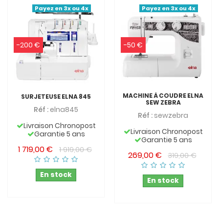
Payez en 3x ou 4x
Payez en 3x ou 4x
-200 €
-50 €
MACHINE À COUDRE ELNA
SURJETEUSE ELNA 845
SEW ZEBRA
Réf :
elna845
Réf :
sewzebra
Livraison Chronopost
Livraison Chronopost
Garantie 5 ans
Garantie 5 ans
1 719,00 €
1 919,00 €
269,00 €
319,00 €
En stock
En stock