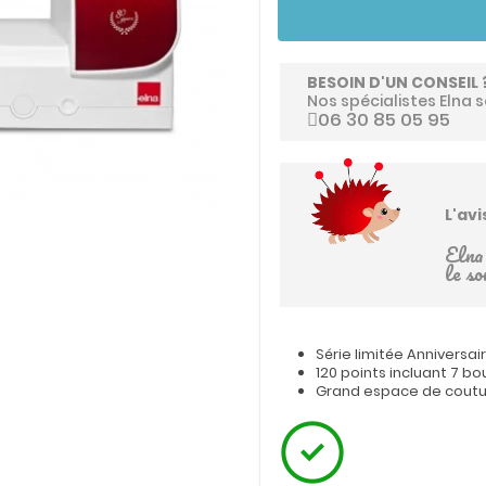
BESOIN D'UN CONSEIL 
Nos spécialistes Elna s
06 30 85 05 95
L'av
Elna 
le so
Série limitée Anniversai
120 points incluant 7 b
Grand espace de couture