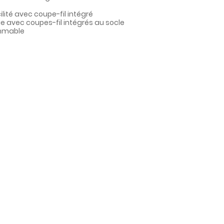
lité avec coupe-fil intégré
 avec coupes-fil intégrés au socle
ammable