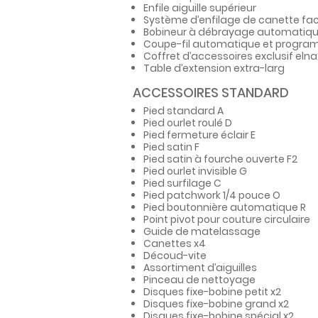
Enfile aiguille supérieur
Système d’enfilage de canette faci
Bobineur à débrayage automatique
Coupe-fil automatique et progr
Coffret d’accessoires exclusif elna
Table d’extension extra-larg
ACCESSOIRES STANDARD
Pied standard A
Pied ourlet roulé D
Pied fermeture éclair E
Pied satin F
Pied satin à fourche ouverte F2
Pied ourlet invisible G
Pied surfilage C
Pied patchwork 1/4 pouce O
Pied boutonnière automatique R
Point pivot pour couture circulaire
Guide de matelassage
Canettes x4
Découd-vite
Assortiment d’aiguilles
Pinceau de nettoyage
Disques fixe-bobine petit x2
Disques fixe-bobine grand x2
Disques fixe-bobine spécial x2