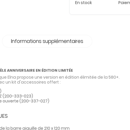
En stock
Paiem
Informations supplémentaires
ÈLE ANNIVERSAIRE EN ÉDITION LIMITÉE
que Elna propose une version en édition élimitée de la 580+.
c un kit d'accessoires offert :
)
Z
(200-333-023)
he ouverte
(200-337-027)
UES
e la barre aiguille de 210 x 120 mm