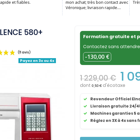
LENCE 580+
Formation gratuite et 
Contactez sans attendre 
-130,00 €
Payez en 3x ou 4x
1 0
1 229,00 €
dont
d'écotaxe
0,50 €
(11 avis)
Revendeur Officiel El
Livraison gratuite 24/4
Machines garanties 5 
Réglez en 3X à 4x sans f