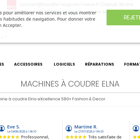
contact@coudre-toujours-mieux.fr
/ Depuis 30 ans
owroom Haguenau
06 30 85 05 95
/ Showroom Angers
06 74 27 
ers pour améliorer nos services et vous montrer
REJET
os habitudes de navigation. Pour donner votre
n Accepter.
ES
ACCESSOIRES
LOGICIELS
RÉPARATIONS
FORMA
MACHINES À COUDRE ELNA
ine à coudre Elna eXcellence 580+ Fashion & Decor