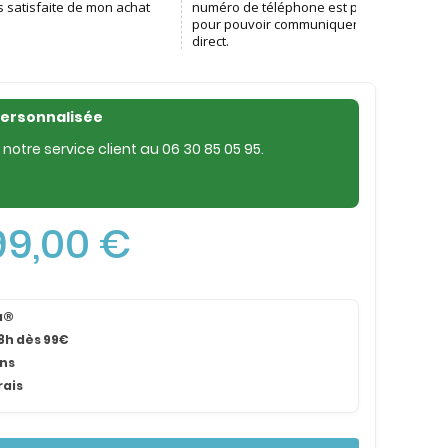
personnalisée
notre service client au
06 30 85 05 95
.
99,00 €
na®
8h dès 99€
ans
rais