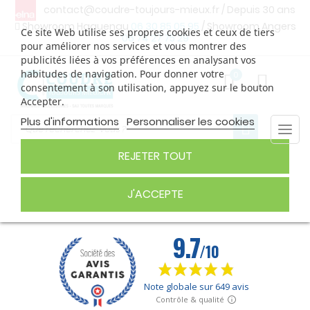
contact@coudre-toujours-mieux.fr
/ Depuis 30 ans
Showroom Haguenau
06 30 85 05 95
/ Showroom Angers
Ce site Web utilise ses propres cookies et ceux de tiers
06 74 27 75 29
pour améliorer nos services et vous montrer des
publicités liées à vos préférences en analysant vos
habitudes de navigation. Pour donner votre
0
consentement à son utilisation, appuyez sur le bouton
Accepter.
Plus d'informations
Personnaliser les cookies
Togg
navi
REJETER TOUT
MACHINES À COUDRE ELNA
J'ACCEPTE