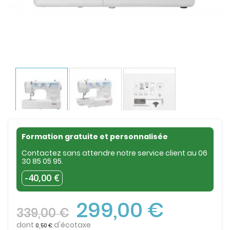
Formation gratuite et personnalisée
Contactez sans attendre notre service client au
06
30 85 05 95
.
-40,00 €
299,00 €
339,00 €
dont
d'écotaxe
0,50 €