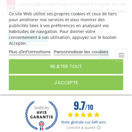
contact@coudre-toujours-mieux.fr
/ Depuis 30 ans
Showroom Haguenau
06 30 85 05 95
/ Showroom Angers
Ce site Web utilise ses propres cookies et ceux de tiers
06 74 27 75 29
pour améliorer nos services et vous montrer des
publicités liées à vos préférences en analysant vos
habitudes de navigation. Pour donner votre
0
consentement à son utilisation, appuyez sur le bouton
Accepter.
Plus d'informations
Personnaliser les cookies
Togg
navi
REJETER TOUT
FIL À BRODER
J'ACCEPTE