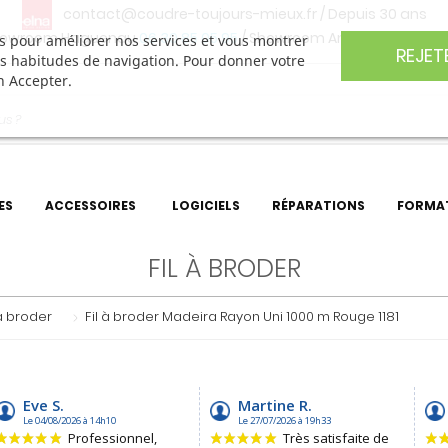
contact@coudre-toujours-mieux.fr
/ Depuis 30 ans
owroom Haguenau
06 30 85 05 95
/ Showroom Angers
06 74 27 
ers pour améliorer nos services et vous montrer
REJET
os habitudes de navigation. Pour donner votre
n Accepter.
ES
ACCESSOIRES
LOGICIELS
RÉPARATIONS
FORMA
FIL À BRODER
 à broder
Fil à broder Madeira Rayon Uni 1000 m Rouge 1181