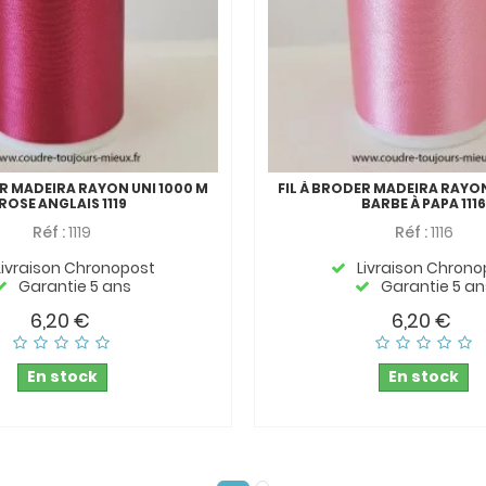
ER MADEIRA RAYON UNI 1000 M
FIL À BRODER MADEIRA RAYON
ROSE ANGLAIS 1119
BARBE À PAPA 111
Réf :
1119
Réf :
1116
Livraison Chronopost
Livraison Chrono
Garantie 5 ans
Garantie 5 an
6,20 €
6,20 €
En stock
En stock