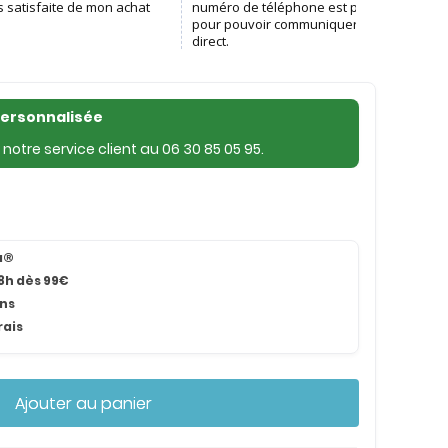
personnalisée
notre service client au
06 30 85 05 95
.
na®
8h dès 99€
ans
rais
Ajouter au panier