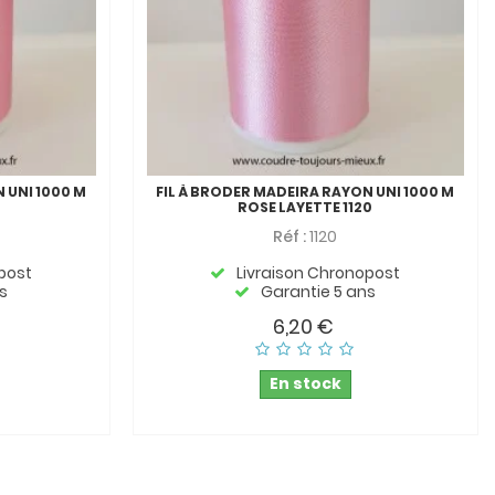
 UNI 1000 M
FIL À BRODER MADEIRA RAYON UNI 1000 M
6
ROSE LAYETTE 1120
Réf :
1120
post
Livraison Chronopost
s
Garantie 5 ans
6,20 €
En stock