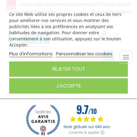
contact@coudre-toujours-mieux.fr
/ Depuis 30 ans
Showroom Haguenau
06 30 85 05 95
/ Showroom Angers
Ce site Web utilise ses propres cookies et ceux de tiers
06 74 27 75 29
pour améliorer nos services et vous montrer des
publicités liées à vos préférences en analysant vos
habitudes de navigation. Pour donner votre
0
consentement à son utilisation, appuyez sur le bouton
Accepter.
Plus d'informations
Personnaliser les cookies
Togg
navi
REJETER TOUT
FIL À BRODER
J'ACCEPTE