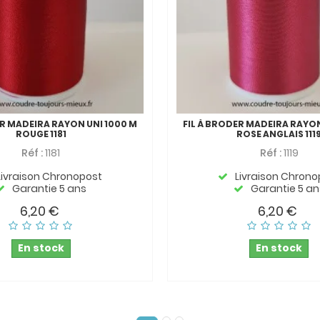
ER MADEIRA RAYON UNI 1000 M
FIL À BRODER MADEIRA RAYON
ROUGE 1181
ROSE ANGLAIS 111
Réf :
1181
Réf :
1119
Livraison Chronopost
Livraison Chrono
Garantie 5 ans
Garantie 5 an
6,20 €
6,20 €
En stock
En stock