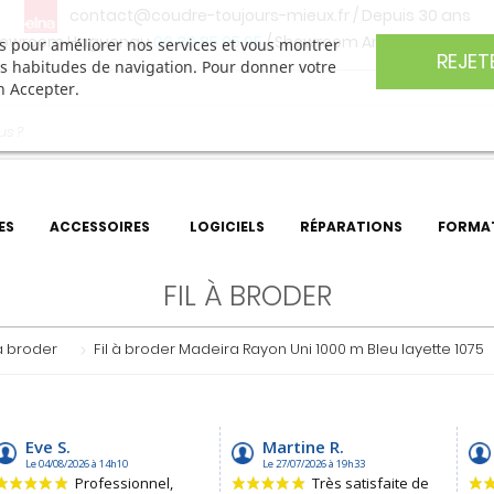
contact@coudre-toujours-mieux.fr
/ Depuis 30 ans
owroom Haguenau
06 30 85 05 95
/ Showroom Angers
06 74 27 
ers pour améliorer nos services et vous montrer
REJET
os habitudes de navigation. Pour donner votre
n Accepter.
ES
ACCESSOIRES
LOGICIELS
RÉPARATIONS
FORMA
FIL À BRODER
 à broder
Fil à broder Madeira Rayon Uni 1000 m Bleu layette 1075