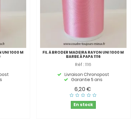
 UNI 1000 M
FIL À BRODER MADEIRA RAYON UNI 1000 M
9
BARBE À PAPA 1116
Réf :
1116
post
Livraison Chronopost
s
Garantie 5 ans
6,20 €
En stock