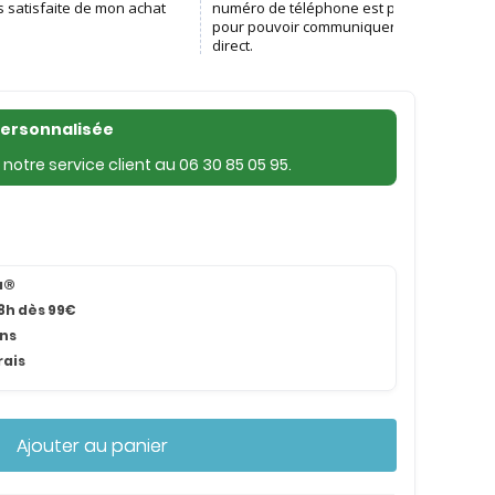
personnalisée
notre service client au
06 30 85 05 95
.
na®
8h dès 99€
ans
rais
Ajouter au panier