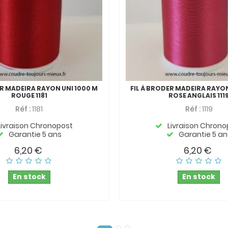
ER MADEIRA RAYON UNI 1000 M
FIL À BRODER MADEIRA RAYON
ROUGE 1181
ROSE ANGLAIS 111
Réf :
1181
Réf :
1119
Livraison Chronopost
Livraison Chrono
Garantie 5 ans
Garantie 5 an
6,20 €
6,20 €
En stock
En stock