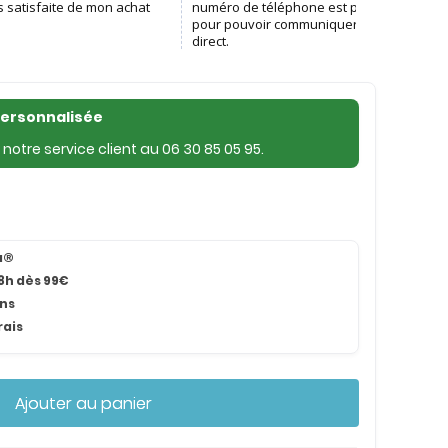
personnalisée
notre service client au
06 30 85 05 95
.
na®
8h dès 99€
ans
rais
Ajouter au panier