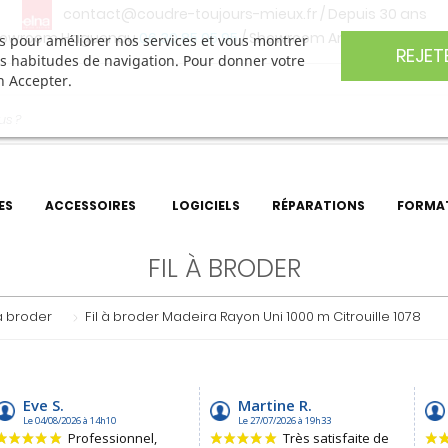
contact@coudre-toujours-mieux.fr
/ Depuis 30 ans
owroom Haguenau
06 30 85 05 95
/ Showroom Angers
06 74 27 
ers pour améliorer nos services et vous montrer
REJET
os habitudes de navigation. Pour donner votre
n Accepter.
ES
ACCESSOIRES
LOGICIELS
RÉPARATIONS
FORMA
FIL À BRODER
 à broder
Fil à broder Madeira Rayon Uni 1000 m Citrouille 1078