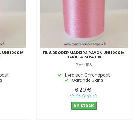
 UNI 1000 M
FIL À BRODER MADEIRA RAYON UNI 1000 M
9
BARBE À PAPA 1116
Réf :
1116
post
Livraison Chronopost
s
Garantie 5 ans
6,20 €
En stock