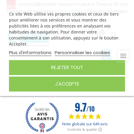
contact@coudre-toujours-mieux.fr
/ Depuis 30 ans
Showroom Haguenau
06 30 85 05 95
/ Showroom Angers
Ce site Web utilise ses propres cookies et ceux de tiers
06 74 27 75 29
pour améliorer nos services et vous montrer des
publicités liées à vos préférences en analysant vos
habitudes de navigation. Pour donner votre
0
consentement à son utilisation, appuyez sur le bouton
Accepter.
Plus d'informations
Personnaliser les cookies
Togg
navi
REJETER TOUT
FIL À BRODER
J'ACCEPTE