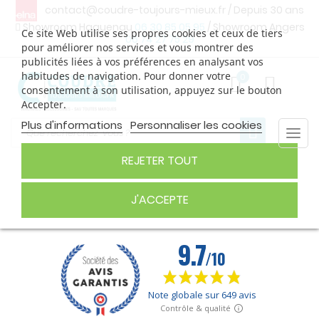
contact@coudre-toujours-mieux.fr
/ Depuis 30 ans
Showroom Haguenau
06 30 85 05 95
/ Showroom Angers
Ce site Web utilise ses propres cookies et ceux de tiers
06 74 27 75 29
pour améliorer nos services et vous montrer des
publicités liées à vos préférences en analysant vos
habitudes de navigation. Pour donner votre
0
consentement à son utilisation, appuyez sur le bouton
Accepter.
Plus d'informations
Personnaliser les cookies
Togg
navi
REJETER TOUT
FIL À BRODER
J'ACCEPTE