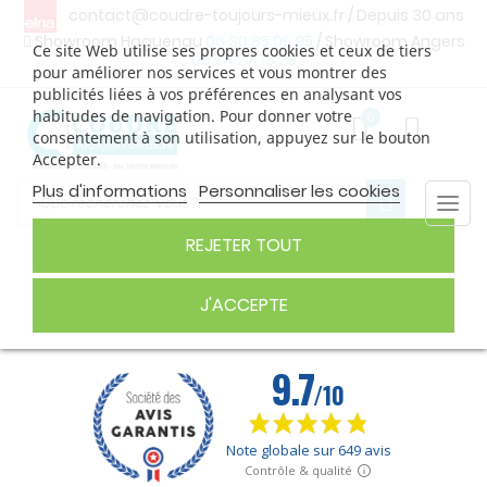
contact@coudre-toujours-mieux.fr
/ Depuis 30 ans
Showroom Haguenau
06 30 85 05 95
/ Showroom Angers
Ce site Web utilise ses propres cookies et ceux de tiers
06 74 27 75 29
pour améliorer nos services et vous montrer des
publicités liées à vos préférences en analysant vos
habitudes de navigation. Pour donner votre
0
consentement à son utilisation, appuyez sur le bouton
Accepter.
Plus d'informations
Personnaliser les cookies
Togg
navi
REJETER TOUT
FIL À BRODER
J'ACCEPTE