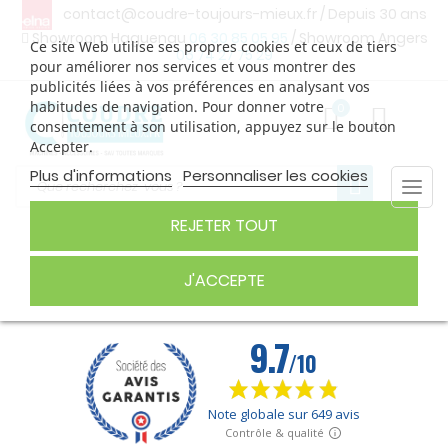
contact@coudre-toujours-mieux.fr
/ Depuis 30 ans
Showroom Haguenau
06 30 85 05 95
/ Showroom Angers
Ce site Web utilise ses propres cookies et ceux de tiers
06 74 27 75 29
pour améliorer nos services et vous montrer des
publicités liées à vos préférences en analysant vos
habitudes de navigation. Pour donner votre
0
consentement à son utilisation, appuyez sur le bouton
Accepter.
Plus d'informations
Personnaliser les cookies
Togg
navi
REJETER TOUT
FIL À BRODER
J'ACCEPTE