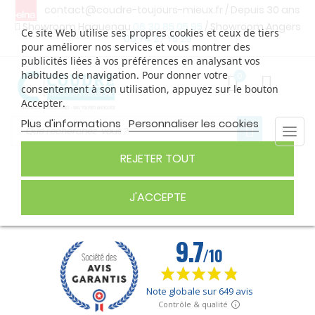
contact@coudre-toujours-mieux.fr
/ Depuis 30 ans
Showroom Haguenau
06 30 85 05 95
/ Showroom Angers
Ce site Web utilise ses propres cookies et ceux de tiers
06 74 27 75 29
pour améliorer nos services et vous montrer des
publicités liées à vos préférences en analysant vos
habitudes de navigation. Pour donner votre
0
consentement à son utilisation, appuyez sur le bouton
Accepter.
Plus d'informations
Personnaliser les cookies
Togg
navi
REJETER TOUT
FIL À BRODER
J'ACCEPTE