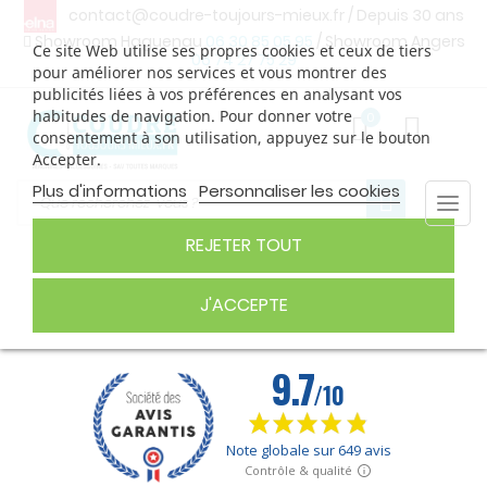
contact@coudre-toujours-mieux.fr
/ Depuis 30 ans
Showroom Haguenau
06 30 85 05 95
/ Showroom Angers
Ce site Web utilise ses propres cookies et ceux de tiers
06 74 27 75 29
pour améliorer nos services et vous montrer des
publicités liées à vos préférences en analysant vos
habitudes de navigation. Pour donner votre
0
consentement à son utilisation, appuyez sur le bouton
Accepter.
Plus d'informations
Personnaliser les cookies
Togg
navi
REJETER TOUT
FIL À BRODER
J'ACCEPTE