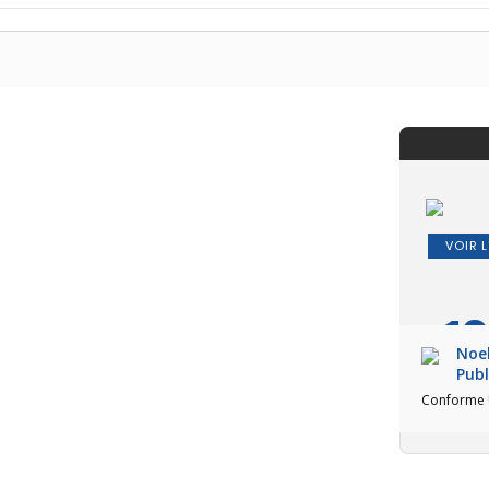
VOIR L
10
Noel
Publ
Basé sur 
Conforme ! 