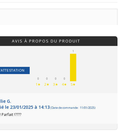
AVIS À PROPOS DU PRODUIT
1
'ATTESTATION
0
0
0
0
1★
2★
3★
4★
5★
/10
lie G.
ié le 23/01/2025 à 14:13
(Date de commande : 11/01/2025)
1 avis
Parfait !????