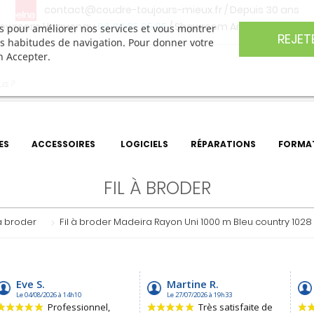
contact@coudre-toujours-mieux.fr
/ Depuis 30 ans
owroom Haguenau
06 30 85 05 95
/ Showroom Angers
06 74 27 
ers pour améliorer nos services et vous montrer
REJET
os habitudes de navigation. Pour donner votre
n Accepter.
ES
ACCESSOIRES
LOGICIELS
RÉPARATIONS
FORMA
FIL À BRODER
 à broder
Fil à broder Madeira Rayon Uni 1000 m Bleu country 1028