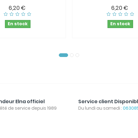
6,20 €
6,20 €
En stock
En stock
deur Elna officiel
Service client Disponib
lité de service depuis 1989
Du lundi au samedi :
06308