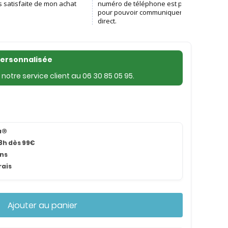
personnalisée
notre service client au
06 30 85 05 95
.
na®
8h dès 99€
ans
rais
Ajouter au panier