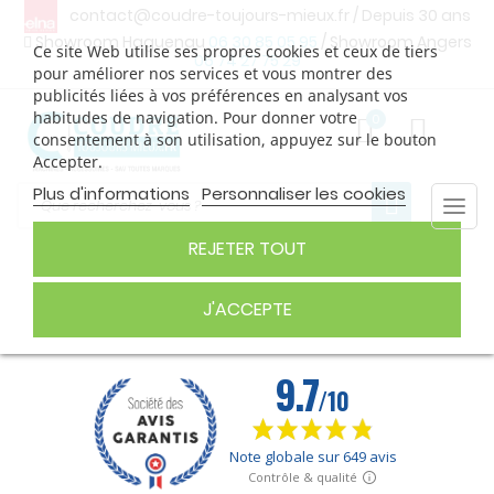
contact@coudre-toujours-mieux.fr
/ Depuis 30 ans
Showroom Haguenau
06 30 85 05 95
/ Showroom Angers
Ce site Web utilise ses propres cookies et ceux de tiers
06 74 27 75 29
pour améliorer nos services et vous montrer des
publicités liées à vos préférences en analysant vos
habitudes de navigation. Pour donner votre
0
consentement à son utilisation, appuyez sur le bouton
Accepter.
Plus d'informations
Personnaliser les cookies
Togg
navi
REJETER TOUT
AIGUILLES
J'ACCEPTE