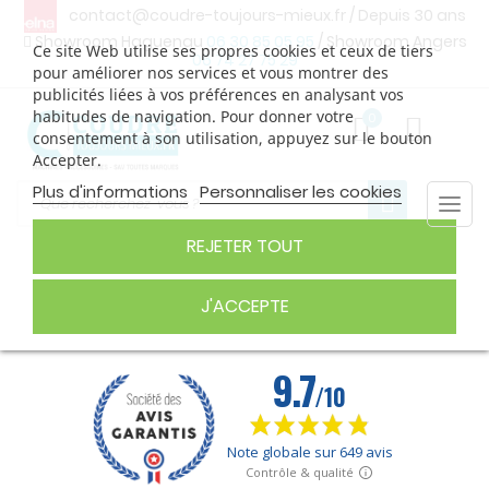
contact@coudre-toujours-mieux.fr
/ Depuis 30 ans
Showroom Haguenau
06 30 85 05 95
/ Showroom Angers
Ce site Web utilise ses propres cookies et ceux de tiers
06 74 27 75 29
pour améliorer nos services et vous montrer des
publicités liées à vos préférences en analysant vos
habitudes de navigation. Pour donner votre
0
consentement à son utilisation, appuyez sur le bouton
Accepter.
Plus d'informations
Personnaliser les cookies
Togg
navi
REJETER TOUT
AIGUILLES
J'ACCEPTE