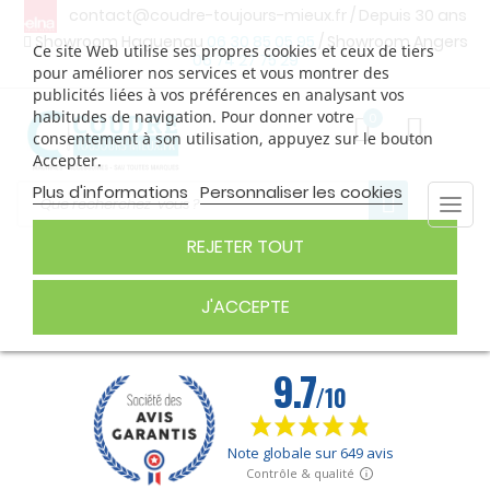
contact@coudre-toujours-mieux.fr
/ Depuis 30 ans
Showroom Haguenau
06 30 85 05 95
/ Showroom Angers
Ce site Web utilise ses propres cookies et ceux de tiers
06 74 27 75 29
pour améliorer nos services et vous montrer des
publicités liées à vos préférences en analysant vos
habitudes de navigation. Pour donner votre
0
consentement à son utilisation, appuyez sur le bouton
Accepter.
Plus d'informations
Personnaliser les cookies
Togg
navi
REJETER TOUT
ACCESSOIRES MACHINES ELNA
J'ACCEPTE