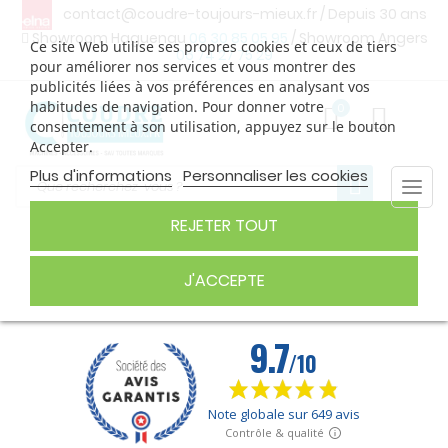
contact@coudre-toujours-mieux.fr
/ Depuis 30 ans
Showroom Haguenau
06 30 85 05 95
/ Showroom Angers
Ce site Web utilise ses propres cookies et ceux de tiers
06 74 27 75 29
pour améliorer nos services et vous montrer des
publicités liées à vos préférences en analysant vos
habitudes de navigation. Pour donner votre
0
consentement à son utilisation, appuyez sur le bouton
Accepter.
Plus d'informations
Personnaliser les cookies
Togg
navi
REJETER TOUT
PIEDS DE BICHE 9MM
J'ACCEPTE