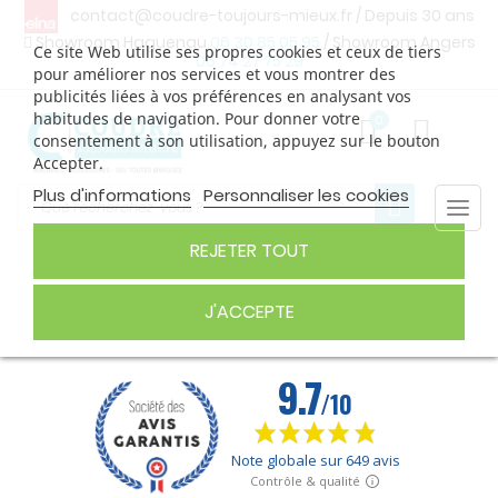
contact@coudre-toujours-mieux.fr
/ Depuis 30 ans
Showroom Haguenau
06 30 85 05 95
/ Showroom Angers
Ce site Web utilise ses propres cookies et ceux de tiers
06 74 27 75 29
pour améliorer nos services et vous montrer des
publicités liées à vos préférences en analysant vos
habitudes de navigation. Pour donner votre
0
consentement à son utilisation, appuyez sur le bouton
Accepter.
Plus d'informations
Personnaliser les cookies
Togg
navi
REJETER TOUT
PIEDS DE BICHE 9MM
J'ACCEPTE