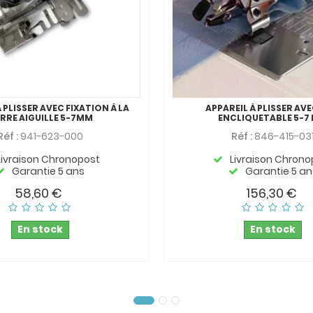
 PLISSER AVEC FIXATION À LA
APPAREIL À PLISSER AVE
RRE AIGUILLE 5-7MM
ENCLIQUETABLE 5-7
Réf :
941-623-000
Réf :
846-415-03
Livraison Chronopost
Livraison Chrono
Garantie 5 ans
Garantie 5 an
58,60 €
156,30 €
En stock
En stock