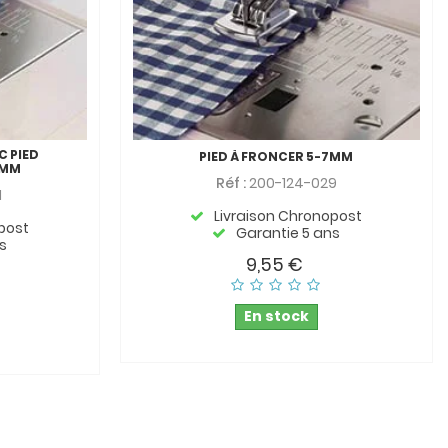
C PIED
PIED À FRONCER 5-7MM
 MM
Réf :
200-124-029
1
Livraison Chronopost
post
Garantie 5 ans
s
9,55 €
En stock