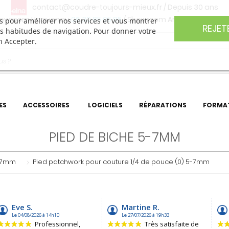
contact@coudre-toujours-mieux.fr
/ Depuis 30 ans
owroom Haguenau
06 30 85 05 95
/ Showroom Angers
06 74 27 
ers pour améliorer nos services et vous montrer
REJET
os habitudes de navigation. Pour donner votre
n Accepter.
ES
ACCESSOIRES
LOGICIELS
RÉPARATIONS
FORMA
PIED DE BICHE 5-7MM
5-7mm
Pied patchwork pour couture 1/4 de pouce (0) 5-7mm