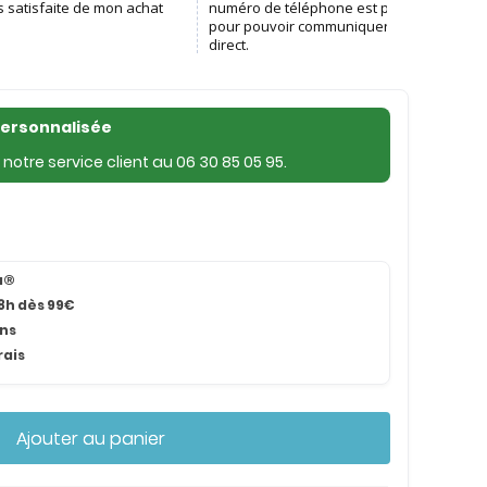
personnalisée
notre service client au
06 30 85 05 95
.
na®
8h dès 99€
ans
rais
Ajouter au panier