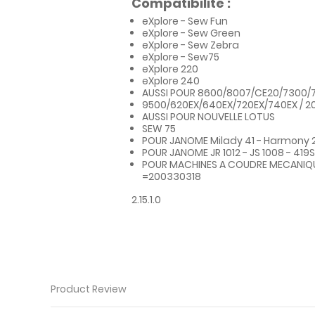
Compatibilité :
eXplore - Sew Fun
eXplore - Sew Green
eXplore - Sew Zebra
eXplore - Sew75
eXplore 220
eXplore 240
AUSSI POUR 8600/8007/CE20/7300/
9500/620EX/640EX/720EX/740EX / 2
AUSSI POUR NOUVELLE LOTUS
SEW 75
POUR JANOME Milady 41 - Harmony 20
POUR JANOME JR 1012 - JS 1008 - 419S 
POUR MACHINES A COUDRE MECANIQ
=200330318
2.15.1.0
Product Review