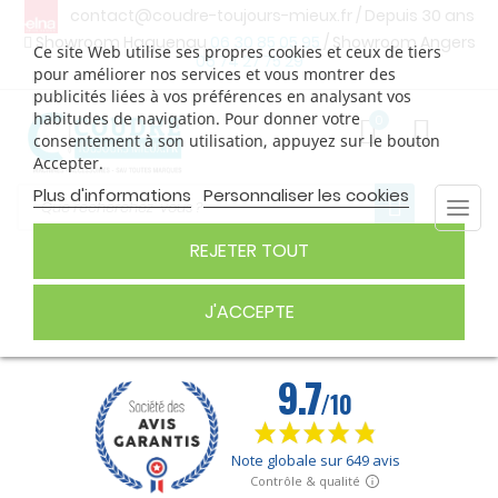
contact@coudre-toujours-mieux.fr
/ Depuis 30 ans
Showroom Haguenau
06 30 85 05 95
/ Showroom Angers
Ce site Web utilise ses propres cookies et ceux de tiers
06 74 27 75 29
pour améliorer nos services et vous montrer des
publicités liées à vos préférences en analysant vos
habitudes de navigation. Pour donner votre
0
consentement à son utilisation, appuyez sur le bouton
Accepter.
Plus d'informations
Personnaliser les cookies
Togg
navi
REJETER TOUT
PIED DE BICHE 5-7MM
J'ACCEPTE