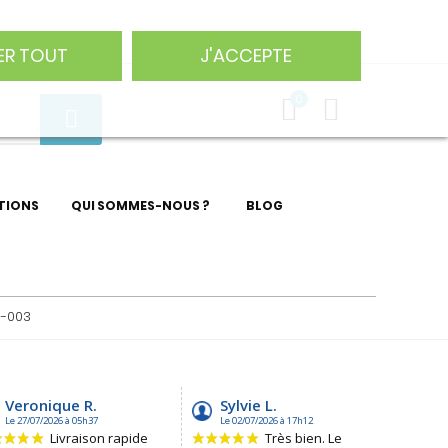
75 29
ER TOUT
J'ACCEPTE
0
TIONS
QUI SOMMES-NOUS ?
BLOG
7-003