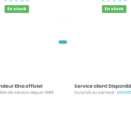
En stock
En stock
deur Elna officiel
Service client Disponib
lité de service depuis 1989
Du lundi au samedi :
06308