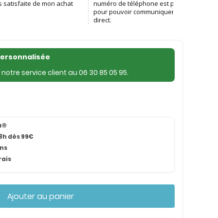
personnalisée
notre service client au
06 30 85 05 95
.
na®
8h dès 99€
ans
rais
Ajouter au panier