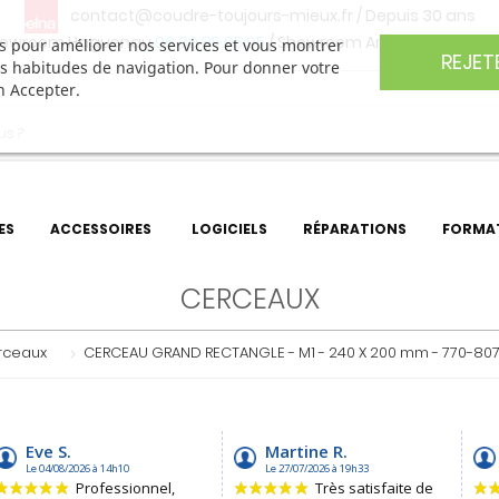
contact@coudre-toujours-mieux.fr
/ Depuis 30 ans
owroom Haguenau
06 30 85 05 95
/ Showroom Angers
06 74 27 
ers pour améliorer nos services et vous montrer
REJET
os habitudes de navigation. Pour donner votre
n Accepter.
ES
ACCESSOIRES
LOGICIELS
RÉPARATIONS
FORMA
CERCEAUX
rceaux
CERCEAU GRAND RECTANGLE - M1 - 240 X 200 mm - 770-80