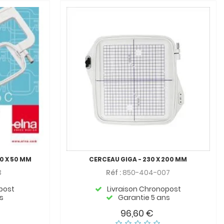
50 X 50 MM
CERCEAU GIGA - 230 X 200 MM
3
Réf :
850-404-007
post
Livraison Chronopost
s
Garantie 5 ans
96,60 €