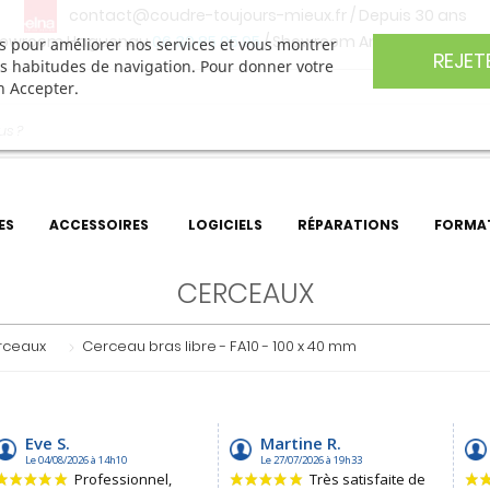
contact@coudre-toujours-mieux.fr
/ Depuis 30 ans
owroom Haguenau
06 30 85 05 95
/ Showroom Angers
06 74 27 
ers pour améliorer nos services et vous montrer
REJET
os habitudes de navigation. Pour donner votre
n Accepter.
ES
ACCESSOIRES
LOGICIELS
RÉPARATIONS
FORMA
CERCEAUX
rceaux
Cerceau bras libre - FA10 - 100 x 40 mm