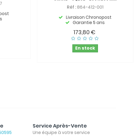
7
Réf :
864-412-001
post
Livraison Chronopost
s
Garantie 5 ans
173,80 €
En stock
le
Service Après-Vente
50595
Une équipe à votre service