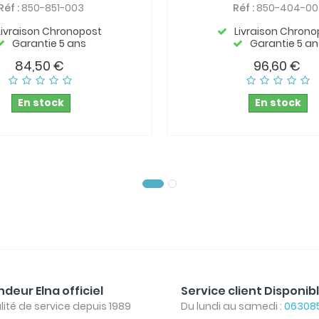
Réf :
850-851-003
Réf :
850-404-00
Livraison Chronopost
Livraison Chrono
Garantie 5 ans
Garantie 5 an
84,50 €
96,60 €
En stock
En stock
deur Elna officiel
Service client Disponib
lité de service depuis 1989
Du lundi au samedi :
06308