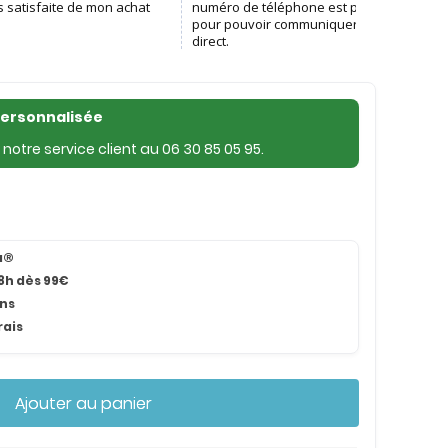
personnalisée
notre service client au
06 30 85 05 95
.
na®
8h dès 99€
ans
rais
Ajouter au panier