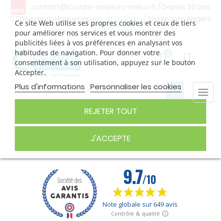
contact@coudre-toujours-mieux.fr
/ Depuis 30 ans
Showroom Haguenau
06 30 85 05 95
/ Showroom Angers
Ce site Web utilise ses propres cookies et ceux de tiers
06 74 27 75 29
pour améliorer nos services et vous montrer des
publicités liées à vos préférences en analysant vos
habitudes de navigation. Pour donner votre
0
consentement à son utilisation, appuyez sur le bouton
Accepter.
Plus d'informations
Personnaliser les cookies
Togg
navi
REJETER TOUT
ACCUEIL
J'ACCEPTE