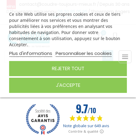
contact@coudre-toujours-mieux.fr
/ Depuis 30 ans
Showroom Haguenau
06 30 85 05 95
/ Showroom Angers
Ce site Web utilise ses propres cookies et ceux de tiers
06 74 27 75 29
pour améliorer nos services et vous montrer des
publicités liées à vos préférences en analysant vos
habitudes de navigation. Pour donner votre
0
consentement à son utilisation, appuyez sur le bouton
Accepter.
Plus d'informations
Personnaliser les cookies
Togg
navi
REJETER TOUT
ACCUEIL
J'ACCEPTE