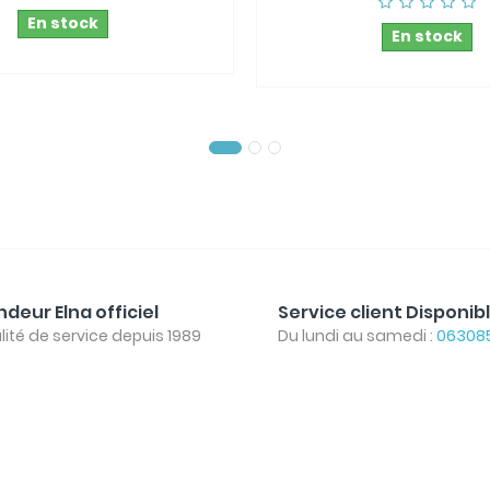
En stock
En stock
deur Elna officiel
Service client Disponib
lité de service depuis 1989
Du lundi au samedi :
06308