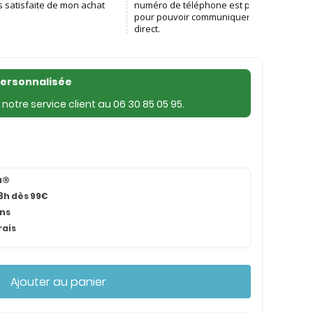
personnalisée
notre service client au
06 30 85 05 95
.
na®
8h dès 99€
ans
rais
Ajouter au panier