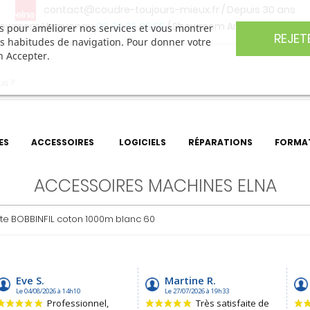
contact@coudre-toujours-mieux.fr
/ Depuis 30 ans
owroom Haguenau
06 30 85 05 95
/ Showroom Angers
06 74 27 
ers pour améliorer nos services et vous montrer
REJET
os habitudes de navigation. Pour donner votre
n Accepter.
ES
ACCESSOIRES
LOGICIELS
RÉPARATIONS
FORMA
ACCESSOIRES MACHINES ELNA
ette BOBBINFIL coton 1000m blanc 60