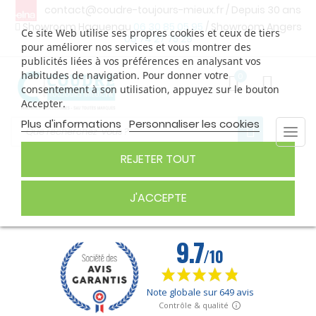
contact@coudre-toujours-mieux.fr
/ Depuis 30 ans
Showroom Haguenau
06 30 85 05 95
/ Showroom Angers
Ce site Web utilise ses propres cookies et ceux de tiers
06 74 27 75 29
pour améliorer nos services et vous montrer des
publicités liées à vos préférences en analysant vos
habitudes de navigation. Pour donner votre
0
consentement à son utilisation, appuyez sur le bouton
Accepter.
Plus d'informations
Personnaliser les cookies
Togg
navi
REJETER TOUT
SEMELLES 9MM
J'ACCEPTE