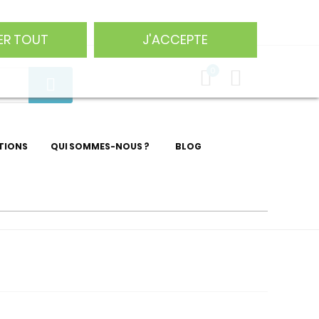
75 29
ER TOUT
J'ACCEPTE
0
TIONS
QUI SOMMES-NOUS ?
BLOG