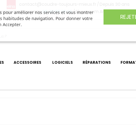
contact@coudre-toujours-mieux.fr
/ Depuis 30 ans
owroom Haguenau
06 30 85 05 95
/ Showroom Angers
06 74 27 
ers pour améliorer nos services et vous montrer
REJET
os habitudes de navigation. Pour donner votre
n Accepter.
ES
ACCESSOIRES
LOGICIELS
RÉPARATIONS
FORMA